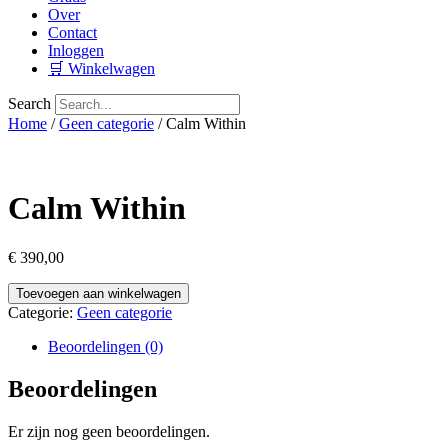
Over
Contact
Inloggen
🛒 Winkelwagen
Search
Home
/
Geen categorie
/ Calm Within
Calm Within
€
390,00
Calm
Toevoegen aan winkelwagen
Within
Categorie:
Geen categorie
aantal
Beoordelingen (0)
Beoordelingen
Er zijn nog geen beoordelingen.